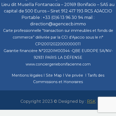
Lieu dit Musella Fontanaccia – 20169 Bonifacio – SAS au
capital de 500 Euros – Siret 912 417 193 RCS AJACCIO
Portable : +33 (0)6 13 96 30 94 mail :
direction@agencecb.immo
Carte professionnelle “transaction sur immeubles et fonds de
commerce” délivrée par la CCI d’Ajaccio sous le n°
CPI20012022000000011
Garantie financière N°2020IM00344 -QBE EUROPE SA/NV-
92931 PARIS LA DÉFENSE
www.conciergeriebonifacienne.com
Mentions légales
I
Site Map
I
Vie privée
I
Tarifs des
Commissions et Honoraires
Copyright 2023 © Designed by :
RSK