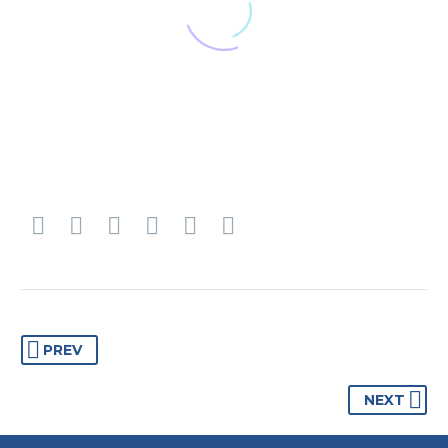
VILLA CASA CANETTO
LOCATION BONIFACIO
14 personnes | 7 Chambres | piscine
PREV
NEXT