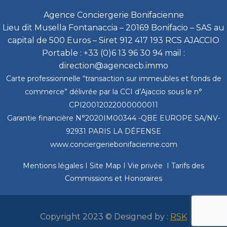
Agence Conciergerie Bonifacienne
Lieu dit Musella Fontanaccia – 20169 Bonifacio – SAS au
capital de 500 Euros – Siret 912 417 193 RCS AJACCIO
Portable : +33 (0)6 13 96 30 94 mail :
direction@agencecb.immo
Carte professionnelle “transaction sur immeubles et fonds de
commerce” délivrée par la CCI d’Ajaccio sous le n°
CPI20012022000000011
Garantie financière N°2020IM00344 -QBE EUROPE SA/NV-
92931 PARIS LA DÉFENSE
www.conciergeriebonifacienne.com
Mentions légales
I
Site Map
I
Vie privée
I
Tarifs des
Commissions et Honoraires
Copyright 2023 © Designed by :
RSK