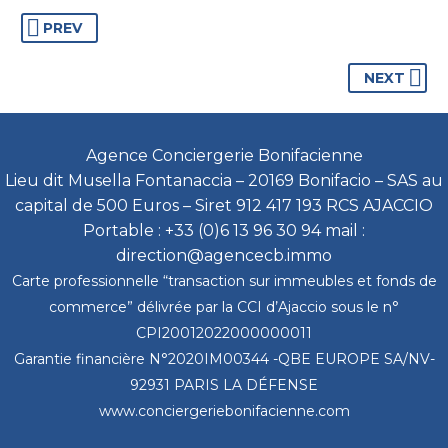
PREV
NEXT
Agence Conciergerie Bonifacienne
Lieu dit Musella Fontanaccia – 20169 Bonifacio – SAS au
capital de 500 Euros – Siret 912 417 193 RCS AJACCIO
Portable : +33 (0)6 13 96 30 94 mail :
direction@agencecb.immo
Carte professionnelle “transaction sur immeubles et fonds de
commerce” délivrée par la CCI d’Ajaccio sous le n°
CPI20012022000000011
Garantie financière N°2020IM00344 -QBE EUROPE SA/NV-
92931 PARIS LA DÉFENSE
www.conciergeriebonifacienne.com