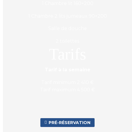
1 Chambre lit 160×200
1 Chambre 2 lits jumeaux 90×200
Salle de douche
2 toilettes
Tarifs
Tarif à la semaine
Tarif minimum 2 410 €
Tarif maximum 4 500 €
PRÉ-RÉSERVATION
