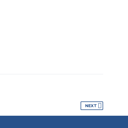
VILLA POGGIO D’OLMO
LOCATION BONIFACIO
8 personnes | 4 chambres | piscine
NEXT