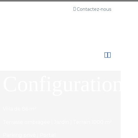
Contactez-nous
taires
Ventes
Qui sommes nous
Contact


Configuration
Villa de 86 m²
Terrasse ombragée | Jardin | Terrain 1000 m²
Parking privé | Portail