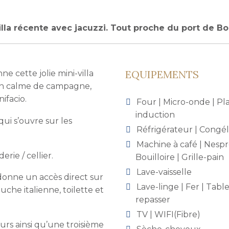
illa récente avec jacuzzi. Tout proche du port de Bo
EQUIPEMENTS
 cette jolie mini-villa
oin calme de campagne,
ifacio.
Four | Micro-onde | P
induction
qui s’ouvre sur les
Réfrigérateur | Congé
Machine à café | Nespr
rie / cellier.
Bouilloire | Grille-pain
Lave-vaisselle
donne un accès direct sur
Lave-linge | Fer | Table
uche italienne, toilette et
repasser
TV | WIFI(Fibre)
rs ainsi qu’une troisième